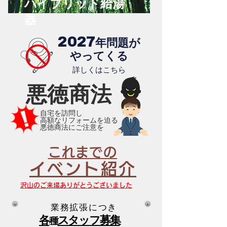
ハイブリッド給湯
器
2027
年問題が
​やってくる
​詳しくはこちら
悪徳商法
自宅を訪問し
高額なリフォームを迫る
​悪徳商法にご注意を
これまでの
イベント紹介
沢山のご来場ありがとうございました
業務拡張につき
各
スタッフ募集
種